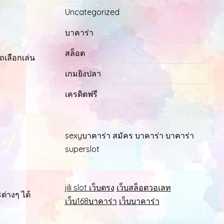
Uncategorized
บาคาร่า
สล็อต
ถเลือกเล่น
เกมยิงปลา
เครดิตฟรี
sexyบาคาร่า
สมัคร บาคาร่า
บาคาร่า
superslot
jili slot เว็บตรง
เว็บสล็อตวอเลท
ต่างๆ ได้
เว็บ168บาคาร่า
เว็บบาคาร่า