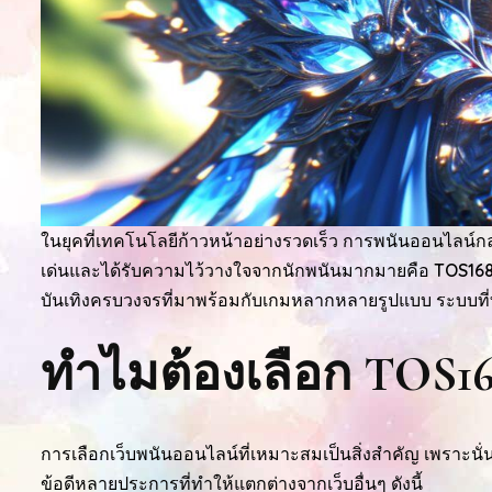
ในยุคที่เทคโนโลยีก้าวหน้าอย่างรวดเร็ว การพนันออนไลน์กล
เด่นและได้รับความไว้วางใจจากนักพนันมากมายคือ
TOS16
บันเทิงครบวงจรที่มาพร้อมกับเกมหลากหลายรูปแบบ ระบบที่ทั
ทำไมต้องเลือก TOS16
การเลือกเว็บพนันออนไลน์ที่เหมาะสมเป็นสิ่งสำคัญ เพราะ
ข้อดีหลายประการที่ทำให้แตกต่างจากเว็บอื่นๆ ดังนี้