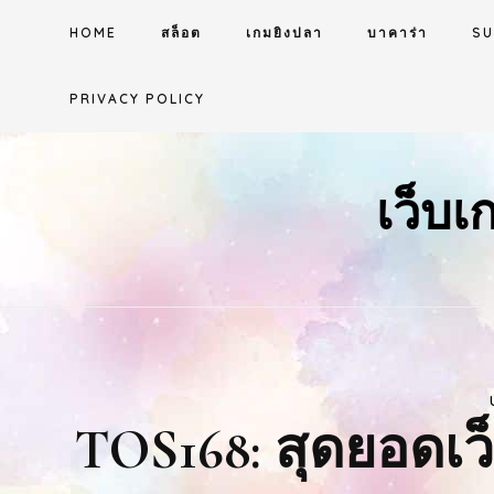
Skip
HOME
สล็อต
เกมยิงปลา
บาคาร่า
SU
to
content
PRIVACY POLICY
เว็บเ
TOS168: สุดยอดเว