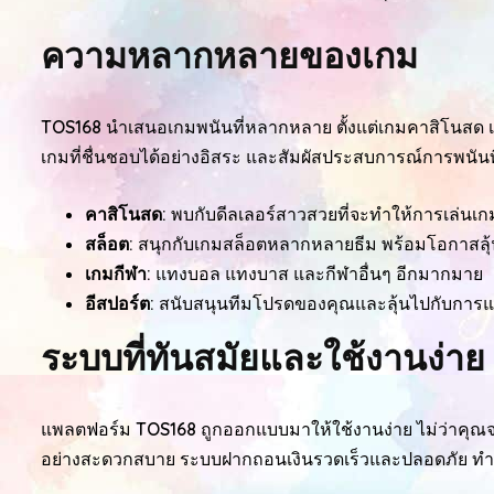
ความหลากหลายของเกม
TOS168
นำเสนอเกมพนันที่หลากหลาย ตั้งแต่เกมคาสิโนสด เช
เกมที่ชื่นชอบได้อย่างอิสระ และสัมผัสประสบการณ์การพนันที
คาสิโนสด:
พบกับดีลเลอร์สาวสวยที่จะทำให้การเล่นเกมข
สล็อต:
สนุกกับเกมสล็อตหลากหลายธีม พร้อมโอกาสลุ้
เกมกีฬา:
แทงบอล แทงบาส และกีฬาอื่นๆ อีกมากมาย
อีสปอร์ต:
สนับสนุนทีมโปรดของคุณและลุ้นไปกับการแข
ระบบที่ทันสมัยและใช้งานง่าย
แพลตฟอร์ม
TOS168
ถูกออกแบบมาให้ใช้งานง่าย ไม่ว่าคุณจ
อย่างสะดวกสบาย ระบบฝากถอนเงินรวดเร็วและปลอดภัย ทำให้