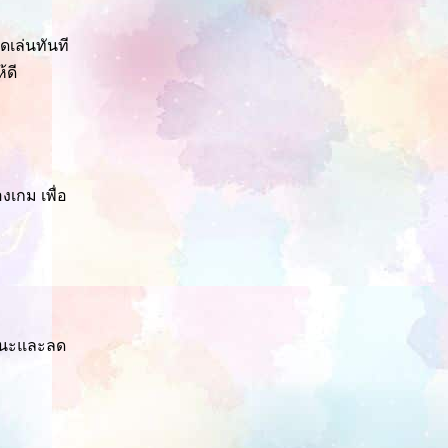
เล่นทันที
้ดี
เกม เพื่อ
รชนะและลด