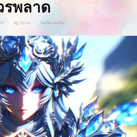
วรพลาด
026
By
Pisine
ไม่มีความเห็น