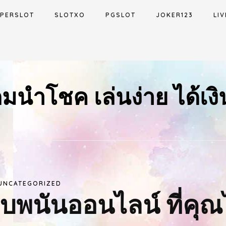
PERSLOT
SLOTXO
PGSLOT
JOKER123
LIV
กมนำโชค เล่นง่าย ได้เง
UNCATEGORIZED
็บพนันออนไลน์ ที่คุณ