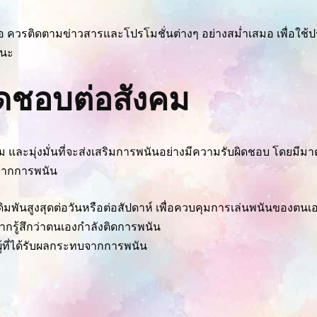
สมอ ควรติดตามข่าวสารและโปรโมชั่นต่างๆ อย่างสม่ำเสมอ เพื่อใช้
ชนะ
ิดชอบต่อสังคม
ละมุ่งมั่นที่จะส่งเสริมการพนันอย่างมีความรับผิดชอบ โดยมีม
บจากการพนัน
ิมพันสูงสุดต่อวันหรือต่อสัปดาห์ เพื่อควบคุมการเล่นพนันของตนเ
ากรู้สึกว่าตนเองกำลังติดการพนัน
ู้ที่ได้รับผลกระทบจากการพนัน