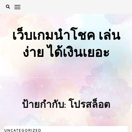
Skip
to
content
เว็บเกมนำโชค เล่น
ง่าย ได้เงินเยอะ
ป้ายกำกับ:
โปรสล็อต
UNCATEGORIZED