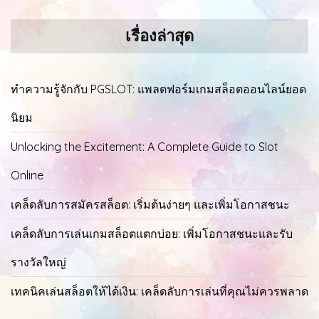
เรื่องล่าสุด
ทำความรู้จักกับ PGSLOT: แพลตฟอร์มเกมสล็อตออนไลน์ยอด
นิยม
Unlocking the Excitement: A Complete Guide to Slot
Online
เคล็ดลับการสมัครสล็อต: เริ่มต้นง่ายๆ และเพิ่มโอกาสชนะ
เคล็ดลับการเล่นเกมสล็อตแตกบ่อย: เพิ่มโอกาสชนะและรับ
รางวัลใหญ่
เทคนิคเล่นสล็อตให้ได้เงิน: เคล็ดลับการเล่นที่คุณไม่ควรพลาด