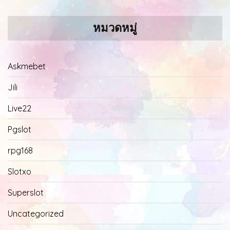
หมวดหมู่
Askmebet
Jili
Live22
Pgslot
rpg168
Slotxo
Superslot
Uncategorized