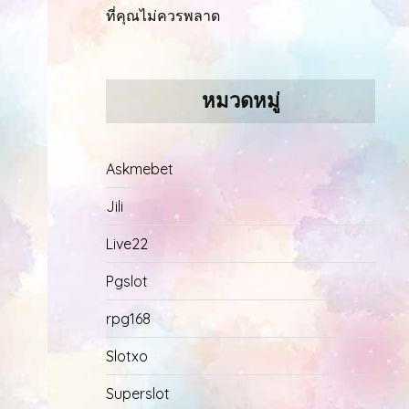
ที่คุณไม่ควรพลาด
หมวดหมู่
Askmebet
Jili
Live22
Pgslot
rpg168
Slotxo
Superslot