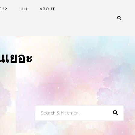
E22
JILI
ABOUT
ินเยอะ