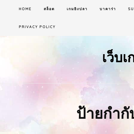
Skip
HOME
สล็อต
เกมยิงปลา
บาคาร่า
SU
to
content
PRIVACY POLICY
เว็บเ
ป้ายกำกั