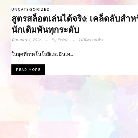
UNCATEGORIZED
สูตรสล็อตเล่นได้จริง: เคล็ดลับสำห
นักเดิมพันทุกระดับ
มิถุนายน 4, 2026
By
Pisine
ไม่มีความเห็น
ในยุคที่เทคโนโลยีและอินเท...
READ MORE