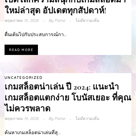
ใหม่ล่าสุด อัปเดตทุกสัปดาห์!
พฤษภาคม 15, 2026
By
Pisine
ไม่มีความเห็น
ตื่นเต้นไปกับประสบการณ์กา...
READ MORE
UNCATEGORIZED
เกมสล็อตน่าเล่น ปี 2024: แนะนำ
เกมสล็อตแตกง่าย โบนัสเยอะ ที่คุณ
ไม่ควรพลาด
พฤษภาคม 14, 2026
By
Pisine
ไม่มีความเห็น
ค้นหาเกมสล็อตน่าเล่นที่สุ...