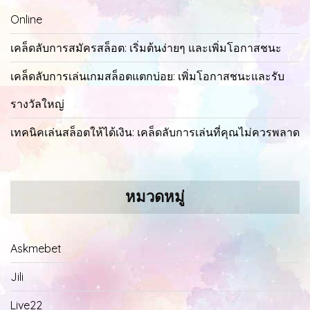
Online
เคล็ดลับการสมัครสล็อต: เริ่มต้นง่ายๆ และเพิ่มโอกาสชนะ
เคล็ดลับการเล่นเกมสล็อตแตกบ่อย: เพิ่มโอกาสชนะและรับ
รางวัลใหญ่
เทคนิคเล่นสล็อตให้ได้เงิน: เคล็ดลับการเล่นที่คุณไม่ควรพลาด
หมวดหมู่
Askmebet
Jili
Live22