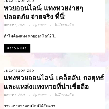
UNCATEGORIZED
หวยออนไลน์
: แทงหวยง่ายๆ
ปลอดภัย จ่ายจริง ที่นี่!
ตุลาคม 5, 2025
By
Pisine
ไม่มีความเห็น
ทำไมต้องแทง หวยออนไลน์? ใ...
READ MORE
UNCATEGORIZED
แทงหวยออนไลน์: เคล็ดลับ, กลยุทธ์
และแหล่งแทงหวยที่น่าเชื่อถือ
ตุลาคม 4, 2025
By
Pisine
ไม่มีความเห็น
การแทงหวยออนไลน์ได้รับควา...