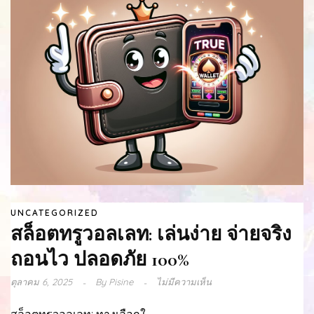
UNCATEGORIZED
สล็อตทรูวอลเลท: เล่นง่าย จ่ายจริง
ถอนไว ปลอดภัย 100%
ตุลาคม 6, 2025
By
Pisine
ไม่มีความเห็น
สล็อตทรูวอลเลท: ทางเลือกใ...