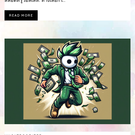
READ MORE