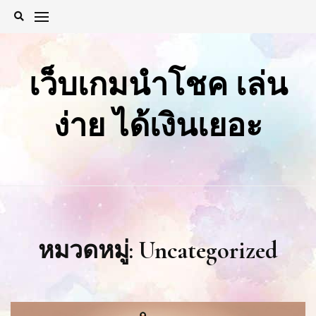
Skip
to
content
เว็บเกมนำโชค เล่น
ง่าย ได้เงินเยอะ
หมวดหมู่:
Uncategorized