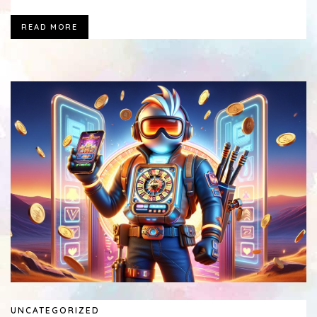
READ MORE
UNCATEGORIZED