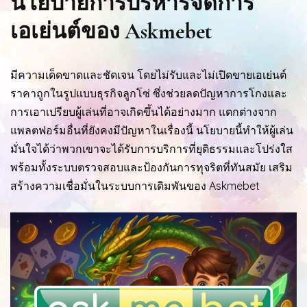
นโยบายการบริหารจัดการ
เอเย่นต์ของ Askmebet
มีความเด็ดขาดและชัดเจน โดยไม่รับและไม่เปิดขายเอเย่นต์
ราคาถูกในรูปแบบธุรกิจลูกโซ่ ซึ่งช่วยลดปัญหาการโกงและ
การเอาเปรียบผู้เล่นที่อาจเกิดขึ้นได้อย่างมาก แตกต่างจาก
แพลตฟอร์มอื่นที่ยังคงมีปัญหาในเรื่องนี้ นโยบายนี้ทำให้ผู้เล่น
มั่นใจได้ว่าพวกเขาจะได้รับการบริการที่ยุติธรรมและโปร่งใส
พร้อมทั้งระบบตรวจสอบและป้องกันการทุจริตที่ทันสมัย เสริม
สร้างความเชื่อมั่นในระบบการเดิมพันของ Askmebet