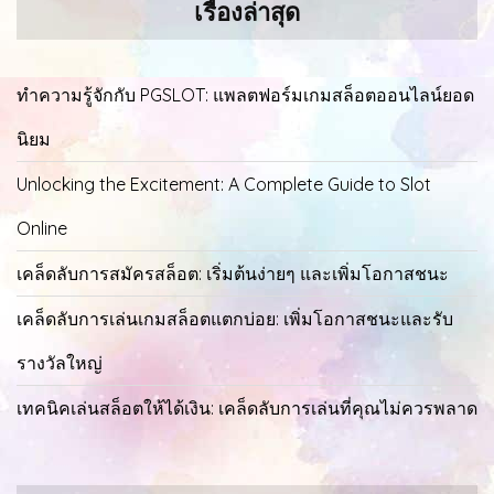
เรื่องล่าสุด
ทำความรู้จักกับ PGSLOT: แพลตฟอร์มเกมสล็อตออนไลน์ยอด
นิยม
Unlocking the Excitement: A Complete Guide to Slot
Online
เคล็ดลับการสมัครสล็อต: เริ่มต้นง่ายๆ และเพิ่มโอกาสชนะ
เคล็ดลับการเล่นเกมสล็อตแตกบ่อย: เพิ่มโอกาสชนะและรับ
รางวัลใหญ่
เทคนิคเล่นสล็อตให้ได้เงิน: เคล็ดลับการเล่นที่คุณไม่ควรพลาด