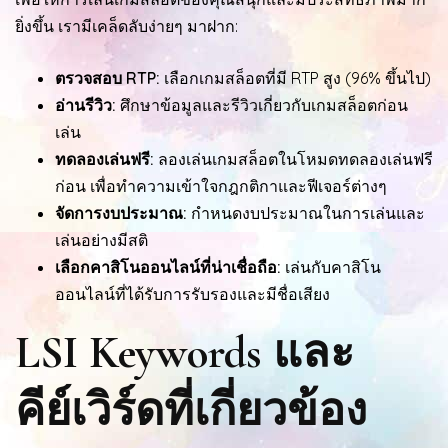
ยิ่งขึ้น เรามีเคล็ดลับง่ายๆ มาฝาก:
ตรวจสอบ RTP:
เลือกเกมสล็อตที่มี RTP สูง (96% ขึ้นไป)
อ่านรีวิว:
ศึกษาข้อมูลและรีวิวเกี่ยวกับเกมสล็อตก่อน
เล่น
ทดลองเล่นฟรี:
ลองเล่นเกมสล็อตในโหมดทดลองเล่นฟรี
ก่อน เพื่อทำความเข้าใจกฎกติกาและฟีเจอร์ต่างๆ
จัดการงบประมาณ:
กำหนดงบประมาณในการเล่นและ
เล่นอย่างมีสติ
เลือกคาสิโนออนไลน์ที่น่าเชื่อถือ:
เล่นกับคาสิโน
ออนไลน์ที่ได้รับการรับรองและมีชื่อเสียง
LSI Keywords และ
คีย์เวิร์ดที่เกี่ยวข้อง