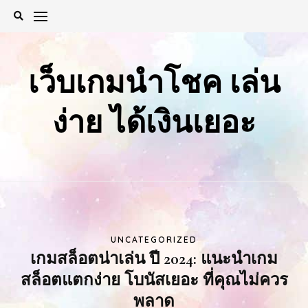
Skip
to
content
เว็บเกมนำโชค เล่น
ง่าย ได้เงินเยอะ
UNCATEGORIZED
เกมสล็อตน่าเล่น ปี 2024: แนะนำเกม
สล็อตแตกง่าย โบนัสเยอะ ที่คุณไม่ควร
พลาด