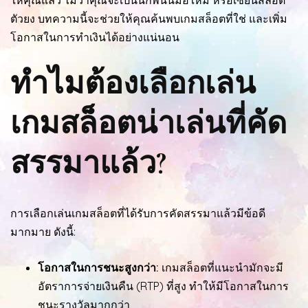
ตัวยง บทความนี้จะช่วยให้คุณค้นพบเกมสล็อตที่ใช่ และเพิ่ม
โอกาสในการทำเงินได้อย่างแน่นอน
ทำไมต้องเลือกเล่น
เกมสล็อตน่าเล่นที่คัด
สรรมาแล้ว?
การเลือกเล่นเกมสล็อตที่ได้รับการคัดสรรมาแล้วมีข้อดี
มากมาย ดังนี้:
โอกาสในการชนะสูงกว่า:
เกมสล็อตที่แนะนำมักจะมี
อัตราการจ่ายเงินคืน (RTP) ที่สูง ทำให้มีโอกาสในการ
ชนะรางวัลมากกว่า