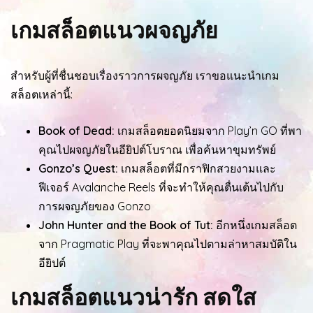
เกมสล็อตแนวผจญภัย
สำหรับผู้ที่ชื่นชอบเรื่องราวการผจญภัย เราขอแนะนำเกม
สล็อตเหล่านี้:
Book of Dead:
เกมสล็อตยอดนิยมจาก Play’n GO ที่พา
คุณไปผจญภัยในอียิปต์โบราณ เพื่อค้นหาขุมทรัพย์
Gonzo’s Quest:
เกมสล็อตที่มีกราฟิกสวยงามและ
ฟีเจอร์ Avalanche Reels ที่จะทำให้คุณตื่นเต้นไปกับ
การผจญภัยของ Gonzo
John Hunter and the Book of Tut:
อีกหนึ่งเกมสล็อต
จาก Pragmatic Play ที่จะพาคุณไปตามล่าหาสมบัติใน
อียิปต์
เกมสล็อตแนวน่ารัก สดใส