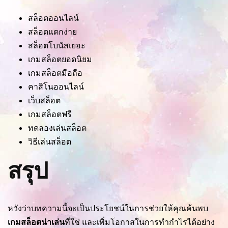
สล็อตออนไลน์
สล็อตแตกง่าย
สล็อตโบนัสเยอะ
เกมสล็อตยอดนิยม
เกมสล็อตมือถือ
คาสิโนออนไลน์
เว็บสล็อต
เกมสล็อตฟรี
ทดลองเล่นสล็อต
วิธีเล่นสล็อต
สรุป
หวังว่าบทความนี้จะเป็นประโยชน์ในการช่วยให้คุณค้นพบ
เกมสล็อตน่าเล่น
ที่ใช่ และเพิ่มโอกาสในการทำกำไรได้อย่าง