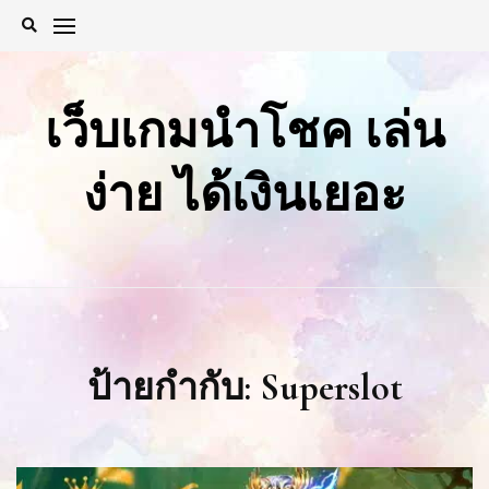
Skip
to
content
เว็บเกมนำโชค เล่น
ง่าย ได้เงินเยอะ
ป้ายกำกับ:
Superslot