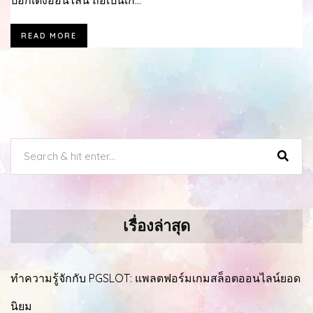
READ MORE
เรื่องล่าสุด
ทำความรู้จักกับ PGSLOT: แพลตฟอร์มเกมสล็อตออนไลน์ยอด
นิยม