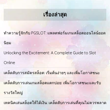
เรื่องล่าสุด
ทำความรู้จักกับ PGSLOT: แพลตฟอร์มเกมสล็อตออนไลน์ยอด
นิยม
Unlocking the Excitement: A Complete Guide to Slot
Online
เคล็ดลับการสมัครสล็อต: เริ่มต้นง่ายๆ และเพิ่มโอกาสชนะ
เคล็ดลับการเล่นเกมสล็อตแตกบ่อย: เพิ่มโอกาสชนะและรับ
รางวัลใหญ่
เทคนิคเล่นสล็อตให้ได้เงิน: เคล็ดลับการเล่นที่คุณไม่ควรพลาด