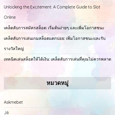
Unlocking the Excitement: A Complete Guide to Slot
Online
เคล็ดลับการสมัครสล็อต: เริ่มต้นง่ายๆ และเพิ่มโอกาสชนะ
เคล็ดลับการเล่นเกมสล็อตแตกบ่อย: เพิ่มโอกาสชนะและรับ
รางวัลใหญ่
เทคนิคเล่นสล็อตให้ได้เงิน: เคล็ดลับการเล่นที่คุณไม่ควรพลาด
หมวดหมู่
Askmebet
Jili