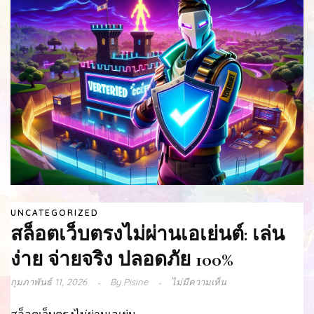
UNCATEGORIZED
สล็อตเว็บตรงไม่ผ่านเอเย่นต์: เล่น
ง่าย จ่ายจริง ปลอดภัย 100%
กุมภาพันธ์ 11, 2026
By
Pisine
ไม่มีความเห็น
สล็อตเว็บตรงไม่ผ่านเอเย่น...