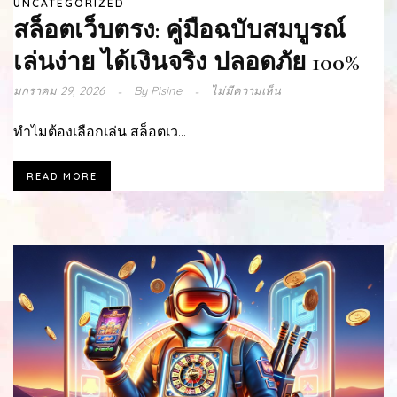
UNCATEGORIZED
สล็อตเว็บตรง: คู่มือฉบับสมบูรณ์
เล่นง่าย ได้เงินจริง ปลอดภัย 100%
มกราคม 29, 2026
By
Pisine
ไม่มีความเห็น
ทำไมต้องเลือกเล่น สล็อตเว...
READ MORE