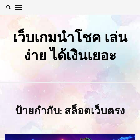
Skip
to
content
เว็บเกมนำโชค เล่น
ง่าย ได้เงินเยอะ
ป้ายกำกับ:
สล็อตเว็บตรง