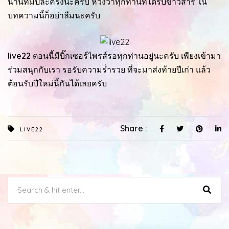
นานที่มีปีละครั้งนะครับ หวังว่าทุกท่านที่ได้รับข่าวสาร ใน
บทความนี้ก็อย่าลืมนะครับ
live22
ตอนนี้มีบิ๊กเซอร์ไพรส์รอทุกท่านอยู่นะครับ เพียงเข้ามา
ร่วมสนุกกับเรา รอรับความร่ำรวย ที่จะมาส่งท้ายปีเก่า แล้ว
ต้อนรับปีใหม่นี้กันได้เลยครับ
Share :
LIVE22