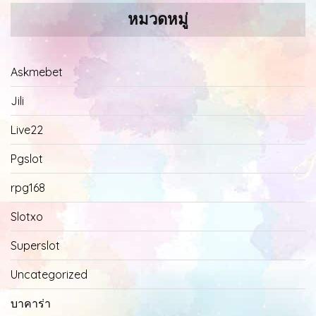
หมวดหมู่
Askmebet
Jili
Live22
Pgslot
rpg168
Slotxo
Superslot
Uncategorized
บาคาร่า