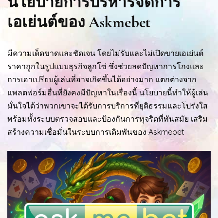
นโยบายการบริหารจัดการ
เอเย่นต์ของ Askmebet
มีความเด็ดขาดและชัดเจน โดยไม่รับและไม่เปิดขายเอเย่นต์
ราคาถูกในรูปแบบธุรกิจลูกโซ่ ซึ่งช่วยลดปัญหาการโกงและ
การเอาเปรียบผู้เล่นที่อาจเกิดขึ้นได้อย่างมาก แตกต่างจาก
แพลตฟอร์มอื่นที่ยังคงมีปัญหาในเรื่องนี้ นโยบายนี้ทำให้ผู้เล่น
มั่นใจได้ว่าพวกเขาจะได้รับการบริการที่ยุติธรรมและโปร่งใส
พร้อมทั้งระบบตรวจสอบและป้องกันการทุจริตที่ทันสมัย เสริม
สร้างความเชื่อมั่นในระบบการเดิมพันของ Askmebet