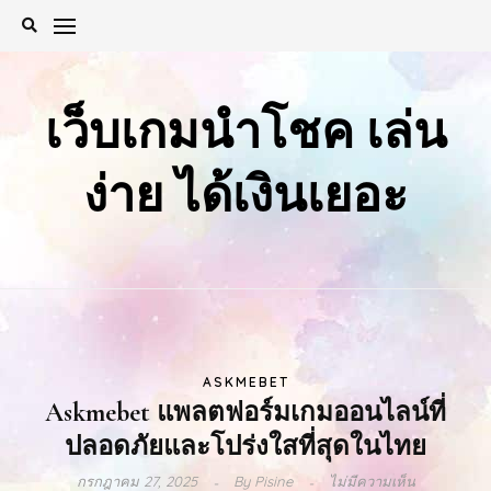
Skip
to
content
เว็บเกมนำโชค เล่น
ง่าย ได้เงินเยอะ
ASKMEBET
Askmebet แพลตฟอร์มเกมออนไลน์ที่
ปลอดภัยและโปร่งใสที่สุดในไทย
กรกฎาคม 27, 2025
By
Pisine
ไม่มีความเห็น