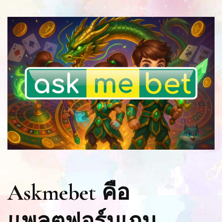
Askmebet คือ
แพลตฟอร์มเกม