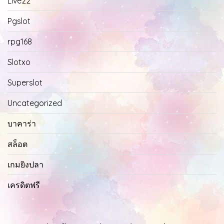
Live22
Pgslot
rpg168
Slotxo
Superslot
Uncategorized
บาคาร่า
สล็อต
เกมยิงปลา
เครดิตฟรี