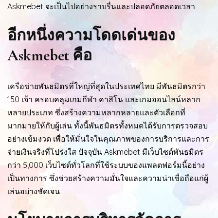
Askmebet จะเป็นไปอย่างราบรื่นและปลอดภัยตลอดเวลา
อีกหนึ่งความโดดเด่นของ
Askmebet คือ
เครือข่ายพันธมิตรที่ใหญ่ที่สุดในประเทศไทย มีพันธมิตรกว่า
150 เจ้า ครอบคลุมเกมกีฬา คาสิโน และเกมออนไลน์หลาก
หลายประเภท ซึ่งสร้างความหลากหลายและตัวเลือกที่
มากมายให้กับผู้เล่น ทั้งนี้พันธมิตรทั้งหมดได้รับการตรวจสอบ
อย่างเข้มงวด เพื่อให้มั่นใจในคุณภาพของการบริการและการ
จ่ายเงินจริงที่โปร่งใส ปัจจุบัน Askmebet มีเว็บไซต์พันธมิตร
กว่า 5,000 เว็บไซต์ทั่วโลกที่ใช้ระบบของแพลตฟอร์มนี้อย่าง
เป็นทางการ ซึ่งช่วยสร้างความมั่นใจและความน่าเชื่อถือแก่ผู้
เล่นอย่างชัดเจน