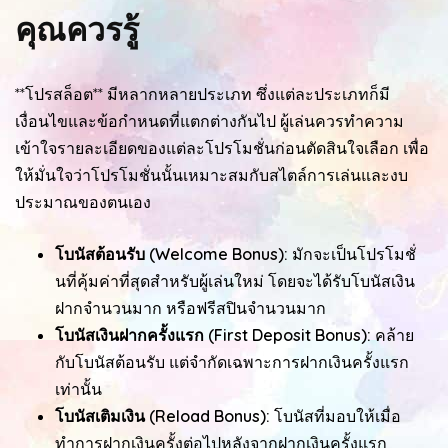
คุณควรรู้
**โปรสล็อต** มีหลากหลายประเภท ซึ่งแต่ละประเภทก็มี
เงื่อนไขและข้อกำหนดที่แตกต่างกันไป ผู้เล่นควรทำความ
เข้าใจรายละเอียดของแต่ละโปรโมชั่นก่อนตัดสินใจเลือก เพื่อ
ให้มั่นใจว่าโปรโมชั่นนั้นเหมาะสมกับสไตล์การเล่นและงบ
ประมาณของตนเอง
โบนัสต้อนรับ (Welcome Bonus):
มักจะเป็นโปรโมชั่
นที่คุ้มค่าที่สุดสำหรับผู้เล่นใหม่ โดยจะได้รับโบนัสเงิน
ฝากจำนวนมาก หรือฟรีสปินจำนวนมาก
โบนัสเงินฝากครั้งแรก (First Deposit Bonus):
คล้าย
กับโบนัสต้อนรับ แต่จำกัดเฉพาะการฝากเงินครั้งแรก
เท่านั้น
โบนัสเติมเงิน (Reload Bonus):
โบนัสที่มอบให้เมื่อ
ทำการฝากเงินครั้งต่อไปหลังจากฝากเงินครั้งแรก