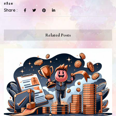
สล็อต
Share :
Related Posts