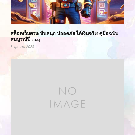
สล็อตเว็บตรง: ปั่นสนุก ปลอดภัย ได้เงินจริง! คู่มือฉบับ
สมบูรณ์ปี 2024
3 ตุลาคม 2025