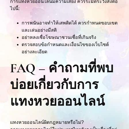
การแทงหวยออนไลน์มีความเสี่ยง ควรระมัดระวังสิ่งต่อ
ไปนี้:
การพนันอาจทำให้เสพติดได้ ควรกำหนดขอบเขต
และเล่นอย่างมีสติ
อย่าหลงเชื่อโฆษณาชวนเชื่อที่เกินจริง
ตรวจสอบข้อกำหนดและเงื่อนไขของเว็บไซต์
อย่างละเอียด
FAQ – คำถามที่พบ
บ่อยเกี่ยวกับการ
แทงหวยออนไลน์
แทงหวยออนไลน์ผิดกฎหมายหรือไม่?