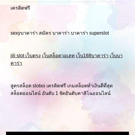
เครดิตฟรี
sexyบาคาร่า
สมัคร บาคาร่า
บาคาร่า
superslot
jili slot เว็บตรง
เว็บสล็อตวอเลท
เว็บ168บาคาร่า
เว็บบา
คาร่า
สูตรสล็อต
slotxo เครดิตฟรี
เกมสล็อตทำเงินดีที่สุด
สล็อตออนไลน์ อันดับ 1
จัดอันดับคาสิโนออนไลน์