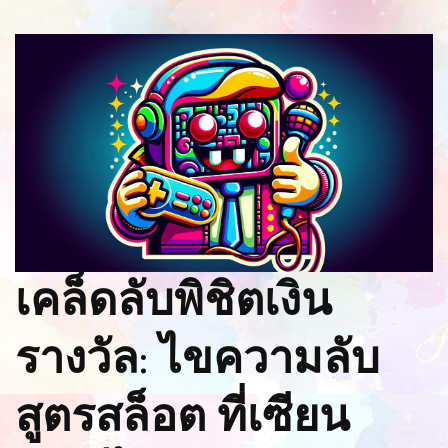
เคล็ดลับพิชิตเงิน
รางวัล: ไขความลับ
สูตรสล็อต ที่เซียน