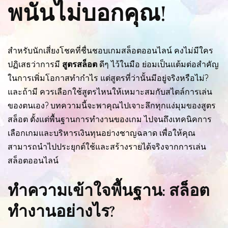
พนันไม่บอกคุณ!
สำหรับนักเสี่ยงโชคที่ชื่นชอบเกมสล็อตออนไลน์ คงไม่มีใคร
ปฏิเสธว่าการมี
สูตรสล็อต
ดีๆ ไว้ในมือ ย่อมเป็นแต้มต่อสำคัญ
ในการเพิ่มโอกาสทำกำไร แต่สูตรที่ว่านั้นมีอยู่จริงหรือไม่?
และถ้ามี ควรเลือกใช้สูตรไหนให้เหมาะสมกับสไตล์การเล่น
ของตนเอง? บทความนี้จะพาคุณไปเจาะลึกทุกแง่มุมของสูตร
สล็อต ตั้งแต่พื้นฐานการทำงานของเกม ไปจนถึงเทคนิคการ
เลือกเกมและบริหารเงินทุนอย่างชาญฉลาด เพื่อให้คุณ
สามารถนำไปประยุกต์ใช้และสร้างรายได้จริงจากการเล่น
สล็อตออนไลน์
ทำความเข้าใจพื้นฐาน: สล็อต
ทำงานอย่างไร?