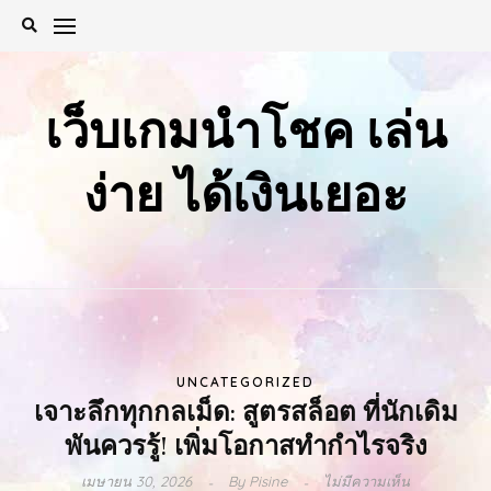
Skip
to
content
เว็บเกมนำโชค เล่น
ง่าย ได้เงินเยอะ
UNCATEGORIZED
เจาะลึกทุกกลเม็ด: สูตรสล็อต ที่นักเดิม
พันควรรู้! เพิ่มโอกาสทำกำไรจริง
เมษายน 30, 2026
By
Pisine
ไม่มีความเห็น