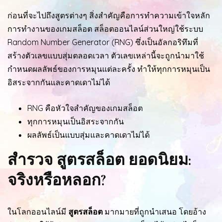
ก่อนที่จะไปถึงสูตรต่างๆ สิ่งสำคัญคือการทำความเข้าใจหลัก
การทำงานของเกมสล็อต สล็อตออนไลน์ส่วนใหญ่ใช้ระบบ
Random Number Generator (RNG) ซึ่งเป็นอัลกอริทึมที่
สร้างตัวเลขแบบสุ่มตลอดเวลา ตัวเลขเหล่านี้จะถูกนำมาใช้
กำหนดผลลัพธ์ของการหมุนแต่ละครั้ง ทำให้ทุกการหมุนเป็น
อิสระจากกันและคาดเดาไม่ได้
RNG คือหัวใจสำคัญของเกมสล็อต
ทุกการหมุนเป็นอิสระจากกัน
ผลลัพธ์เป็นแบบสุ่มและคาดเดาไม่ได้
สำรวจ สูตรสล็อต ยอดนิยม:
จริงหรือหลอก?
ในโลกออนไลน์มี
สูตรสล็อต
มากมายที่ถูกนำเสนอ โดยอ้าง