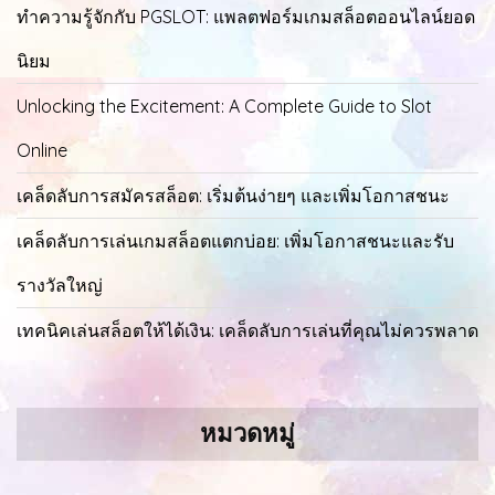
ทำความรู้จักกับ PGSLOT: แพลตฟอร์มเกมสล็อตออนไลน์ยอด
นิยม
Unlocking the Excitement: A Complete Guide to Slot
Online
เคล็ดลับการสมัครสล็อต: เริ่มต้นง่ายๆ และเพิ่มโอกาสชนะ
เคล็ดลับการเล่นเกมสล็อตแตกบ่อย: เพิ่มโอกาสชนะและรับ
รางวัลใหญ่
เทคนิคเล่นสล็อตให้ได้เงิน: เคล็ดลับการเล่นที่คุณไม่ควรพลาด
หมวดหมู่