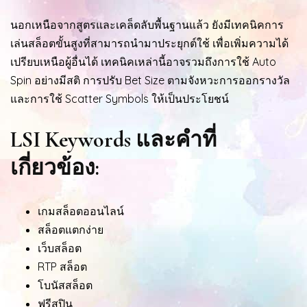
นอกเหนือจากสูตรและเคล็ดลับพื้นฐานแล้ว ยังมีเทคนิคการ
เล่นสล็อตขั้นสูงที่สามารถนำมาประยุกต์ใช้ เพื่อเพิ่มความได้
เปรียบเหนือผู้อื่นได้ เทคนิคเหล่านี้อาจรวมถึงการใช้ Auto
Spin อย่างมีสติ การปรับ Bet Size ตามจังหวะการออกรางวัล
และการใช้ Scatter Symbols ให้เป็นประโยชน์
LSI Keywords และคำที่
เกี่ยวข้อง:
เกมสล็อตออนไลน์
สล็อตแตกง่าย
เว็บสล็อต
RTP สล็อต
โบนัสสล็อต
ฟรีสปิน