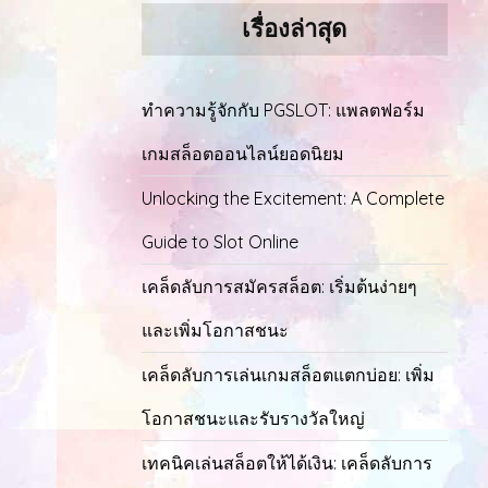
เรื่องล่าสุด
ทำความรู้จักกับ PGSLOT: แพลตฟอร์ม
เกมสล็อตออนไลน์ยอดนิยม
Unlocking the Excitement: A Complete
Guide to Slot Online
เคล็ดลับการสมัครสล็อต: เริ่มต้นง่ายๆ
และเพิ่มโอกาสชนะ
เคล็ดลับการเล่นเกมสล็อตแตกบ่อย: เพิ่ม
โอกาสชนะและรับรางวัลใหญ่
เทคนิคเล่นสล็อตให้ได้เงิน: เคล็ดลับการ