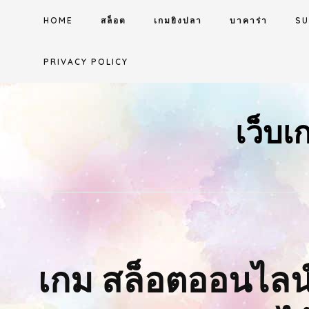
Skip
HOME
สล็อต
เกมยิงปลา
บาคาร่า
SU
to
content
PRIVACY POLICY
เว็บเ
เกม สล็อตออนไลน์