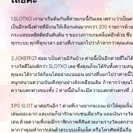
1.SLOTXO เรามาเริ่มต้นกันที่ค่ายเกมนี้กันเลย เพราะว่าเป็นค่
เป็นอีกหนึ่งค่ายที่มีเกมให้เลือกเล่นมากกว่า 200 รายการด้วยก
กระแสยอดฮิตติดอันดับต้น ๆ ของวงการเกมสล็อตอีกด้วย ซึ่ง 
ทุกระบบ ทุกที่ทุกเวลา อย่างที่เราบอกไปว่าถ้าหากว่าคุณเล
2.JOKER123 ต่อมาเป็นค่ายมีกันบ้าง ค่ายนี้เป็นอีกค่ายที่ไม
รางวัลดีไม่แพ้กว่า SLOTXO เลย ซึ่งคุณก็จะได้รับทั้งความส
คุณจะได้รางวัลก้อนโตอย่างแน่นอน อย่างที่บอกไปว่าค่ายนี้
สนุกสนานความบันเทิงทุกอย่างยังเหมือนเดิม ถ้าหากว่าคุณไม
ความแตกต่างของทั้ง 2 ค่ายนี้มันก็จะมีความแตกต่างตรงที่ 
3.PG SLOT มาต่อกันอีก 1 ค่ายที่เราอยากจะแนะนำให้คุณนั้นได
เล่นเยอะมาก และเกมก็น่ารักมากเช่นเดียวกัน แถมเงินรางวัลภ
เล่น ด้วยความที่เกมมีกราฟิกภาพสีสันสวยงามรางวัลแตกง่าย โบ
หากว่าคุณทำการเล่นด้วยระบบแท็บเล็ต หรือโทรศัพท์มือถื