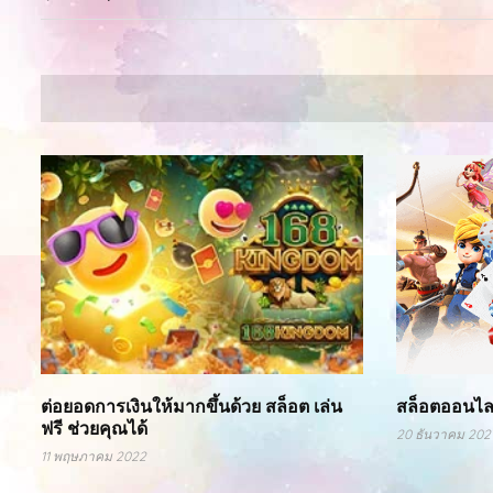
ต่อยอดการเงินให้มากขึ้นด้วย สล็อต เล่น
สล็อตออนไลน์
ฟรี ช่วยคุณได้
20 ธันวาคม 202
11 พฤษภาคม 2022