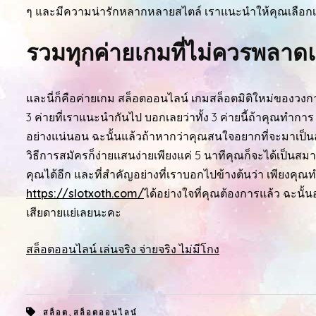
ๆ และมีความน่ารักหลากหลายสไตล์ เราแนะนำให้คุณเลือกเล่
รวมทุกค่ายเกมที่ไม่ควรพลาด
และนี่ก็คือค่ายเกม สล็อตออนไลน์ เกมสล็อตมิติใหม่ของวงการ
3 ค่ายที่เราแนะนำกันไป บอกเลยว่าทั้ง 3 ค่ายนี้ถ้าคุณทำการ se
อย่างแน่นอน ฉะนั้นแล้วถ้าหากว่าคุณสนใจอยากที่จะมาเป็น
วิธีการสมัครก็ง่ายแสนง่ายเพียงแค่ 5 นาทีคุณก็จะได้เป็นสม
คุณได้อีก และที่สำคัญอย่างที่เราบอกไปข้างต้นว่า เพียงคุณ
https://slotxoth.com/
ได้อย่างใจที่คุณต้องการแล้ว ฉะน
เสียดายแย่เลยนะคะ
สล็อตออนไลน์ เล่นจริง จ่ายจริง ไม่มีโกง
,
สล็อต
สล็อตออนไลน์