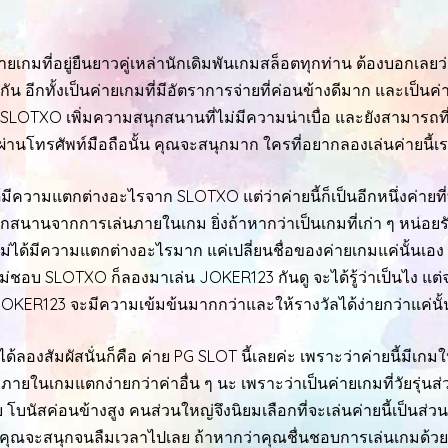
ายเกมที่อยู่ยืนยาวคู่เหล่านักเดิมพันเกมสล็อตทุกท่าน ต้องบอกเลยว่
ัน อีกทั้งเป็นค่ายเกมที่มีอัตราการจ่ายที่ค่อนข้างดีมาก และเป็นค่า
SLOTXO เพิ่มความสนุกสนานที่ไม่มีความน่าเบื่อ และยังสามารถที่
่นผ่านโทรศัพท์มือถือนั้น คุณจะสนุกมาก ใครที่อยากลองเล่นค่ายนี
่ได้มีความแตกต่างอะไรจาก SLOTXO แต่ว่าค่ายนี้ก็เป็นอีกหนึ่งค่าย
นุกสนานจากการเล่นภายในเกม ยิ่งถ้าหากว่าเป็นเกมที่เก่า ๆ หน่อยร
ไม่ได้มีความแตกต่างอะไรมาก แค่เปลี่ยนชื่อของค่ายเกมแค่นั้นเอง
่ชอบ SLOTXO ก็ลองมาเล่น JOKER123 กันดู จะได้รู้ว่าเป็นไง แต่จ
JOKER123 จะมีความเข้มข้นมากกว่าและให้รางวัลได้ง่ายกว่าแค่นั้
้ลองสัมผัสนั่นก็คือ ค่าย PG SLOT นี้เลยค่ะ เพราะว่าค่ายนี้มีเกมใ
ายในเกมแตกง่ายกว่าค่าอื่น ๆ นะ เพราะว่าเป็นค่ายเกมที่วัยรุ่นส
นัสค่อนข้างสูง คนส่วนใหญ่จึงนิยมเลือกที่จะเล่นค่ายนี้เป็นส่วนม
อ คุณจะสนุกจนลืมเวลาไปเลย ถ้าหากว่าคุณชื่นชอบการเล่นเกมด้ว