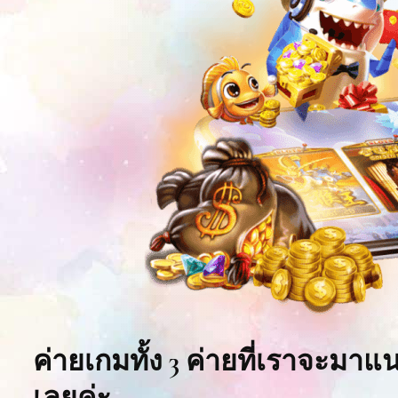
ค่ายเกมทั้ง 3 ค่ายที่เราจะมา
เลยค่ะ